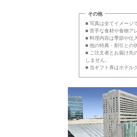
その他
■ 写真は全てイメージ
■ 苦手な食材や食物
■ 料理内容は季節や仕
■ 他の特典・割引との
■ ご注文者とお届け
しません。
■ 当ギフト券はホテル